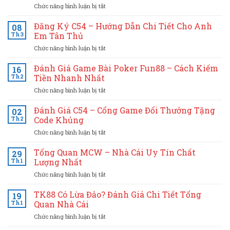
Bet88
ở
Chức năng bình luận bị tắt
lừa
lúc
Vua
đảo:
mọi
nhà
Đăng Ký C54 – Hướng Dẫn Chi Tiết Cho Anh
Chia
08
nơi
cái
sẻ
Th3
Em Tân Thủ
King88
kinh
ở
Chức năng bình luận bị tắt
–
nghiệm
Đăng
Giới
cay
Ký
Đánh Giá Game Bài Poker Fun88 – Cách Kiếm
thiệu
16
đắng
C54
nền
Th2
Tiền Nhanh Nhất
–
tảng
ở
Chức năng bình luận bị tắt
Hướng
giải
Đánh
Dẫn
trí
Giá
Đánh Giá C54 – Cổng Game Đổi Thưởng Tặng
Chi
02
đỉnh
Game
Tiết
Th2
Code Khủng
cao
Bài
Cho
ở
Chức năng bình luận bị tắt
Poker
Anh
Đánh
Fun88
Em
Giá
Tổng Quan MCW – Nhà Cái Uy Tín Chất
–
29
Tân
C54
Cách
Th1
Lượng Nhất
Thủ
–
Kiếm
ở
Chức năng bình luận bị tắt
Cổng
Tiền
Tổng
Game
Nhanh
Quan
TK88 Có Lừa Đảo? Đánh Giá Chi Tiết Tổng
Đổi
19
Nhất
MCW
Thưởng
Th1
Quan Nhà Cái
–
Tặng
ở
Chức năng bình luận bị tắt
Nhà
Code
TK88
Cái
Khủng