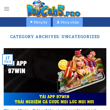
Skip
to
content
Đăng ký
Đăng nhập
CATEGORY ARCHIVES:
UNCATEGORIZED
17
Th11