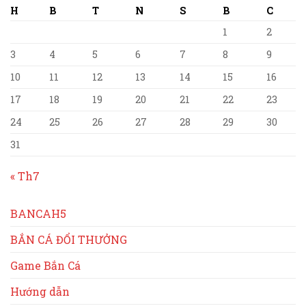
H
B
T
N
S
B
C
1
2
3
4
5
6
7
8
9
10
11
12
13
14
15
16
17
18
19
20
21
22
23
24
25
26
27
28
29
30
31
« Th7
BANCAH5
BẮN CÁ ĐỔI THƯỞNG
Game Bắn Cá
Hướng dẫn