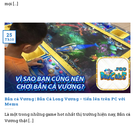
mọi [...]
25
Th10
Bắn cá Vương | Bắn Cá Long Vương – tiến lên trên PC với
Memu
Là một trong những game hot nhất thị trường hiện nay, Bắn cá
Vương thật [...]