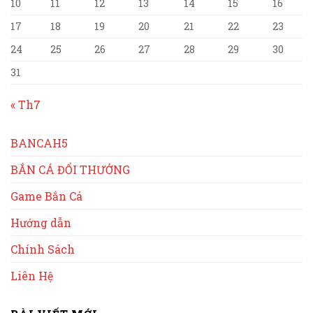
10
11
12
13
14
15
16
17
18
19
20
21
22
23
24
25
26
27
28
29
30
31
« Th7
BANCAH5
BẮN CÁ ĐỔI THƯỞNG
Game Bắn Cá
Hướng dẫn
Chính Sách
Liên Hệ